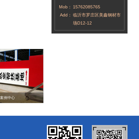
Mob：
15762085765
Add：
临沂市罗庄区美鑫钢材市
场D12-12
案例中心