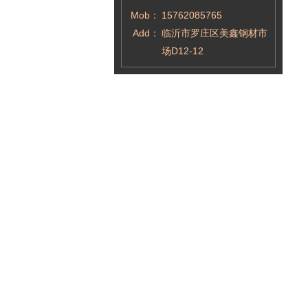
Mob：
15762085765
Add：
临沂市罗庄区美鑫钢材市
场D12-12